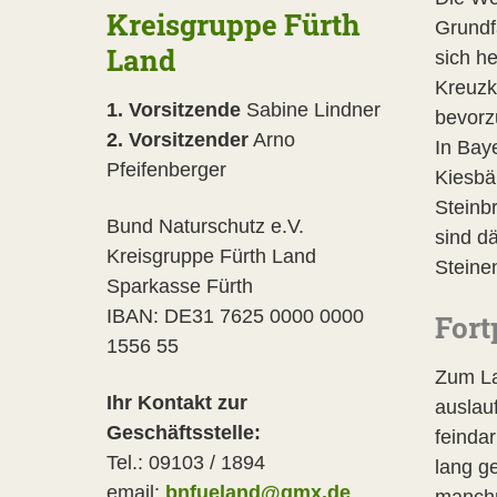
Kreisgruppe Fürth
Grundf
Land
sich h
Kreuzk
1. Vorsitzende
Sabine Lindner
bevorz
2. Vorsitzender
Arno
In Bay
Pfeifenberger
Kiesbä
Steinb
Bund Naturschutz e.V.
sind d
Kreisgruppe Fürth Land
Steinen
Sparkasse Fürth
IBAN: DE31 7625 0000 0000
Fort
1556 55
Zum La
Ihr Kontakt zur
auslau
Geschäftsstelle:
feinda
Tel.: 09103 / 1894
lang g
email:
bnfueland@gmx.de
manchm