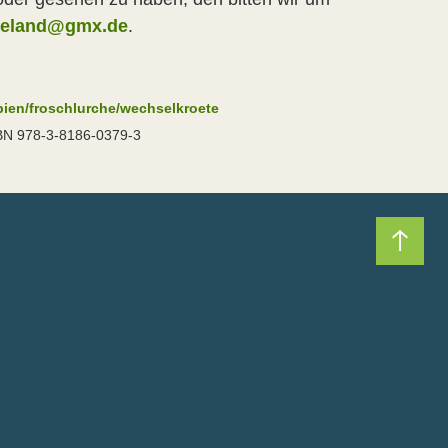
ueland@gmx.de
.
bien/froschlurche/wechselkroete
SBN 978-3-8186-0379-3
Nach 