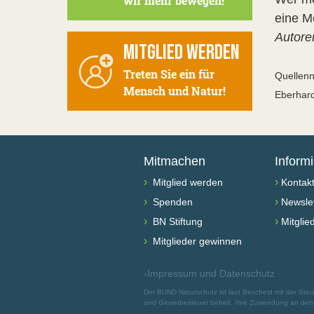
wir mehr bewegen!
eine M
Autore
MITGLIED WERDEN
Treten Sie ein für
Quellen
Mensch und Natur!
Eberhard
Mitmachen
Inform
›
›
Mitglied werden
Kontak
›
›
Spenden
Newslet
›
›
BN Stiftung
Mitglie
›
Mitglieder gewinnen
›
Impressum und Datenschutz
Der BUND Naturschutz ist laut Bescheid mit der St
und Gewerbesteuer befreit. Ihre Zuwendung an den B