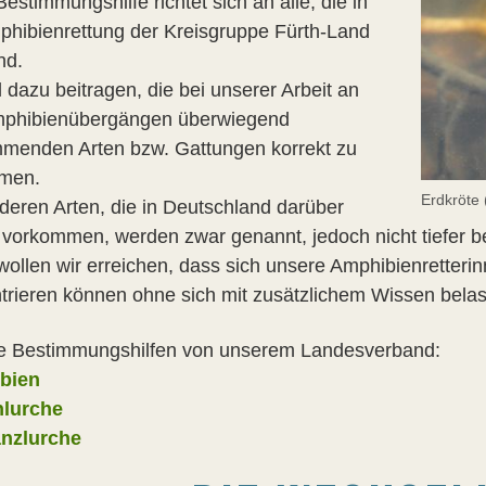
estimmungshilfe richtet sich an alle, die in
phibienrettung der Kreisgruppe Fürth-Land
nd.
l dazu beitragen, die bei unserer Arbeit an
phibienübergängen überwiegend
menden Arten bzw. Gattungen korrekt zu
men.
Erdkröte
nderen Arten, die in Deutschland darüber
 vorkommen, werden zwar genannt, jedoch nicht tiefer b
wollen wir erreichen, dass sich unsere Amphibienretteri
trieren können ohne sich mit zusätzlichem Wissen bela
e Bestimmungshilfen von unserem Landesverband:
bien
hlurche
nzlurche