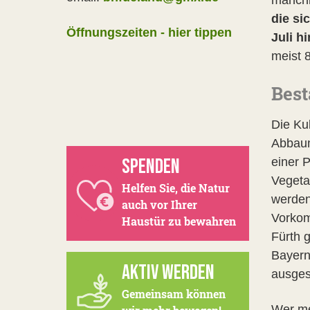
die si
Öffnungszeiten - hier tippen
Juli h
meist 
Bes
Die Ku
Abbaum
SPENDEN
einer 
Vegeta
Helfen Sie, die Natur
werden
auch vor Ihrer
Vorkom
Haustür zu bewahren
Fürth 
Bayern
AKTIV WERDEN
ausges
Gemeinsam können
Wer me