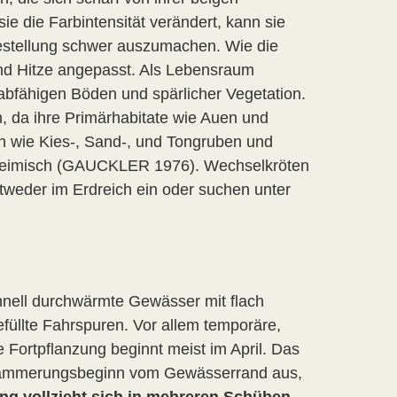
e die Farbintensität verändert, kann sie
estellung schwer auszumachen. Wie die
 und Hitze angepasst. Als Lebensraum
abfähigen Böden und spärlicher Vegetation.
n, da ihre Primärhabitate wie Auen und
en wie Kies-, Sand-, und Tongruben und
n heimisch (GAUCKLER 1976). Wechselkröten
tweder im Erdreich ein oder suchen unter
nell durchwärmte Gewässer mit flach
füllte Fahrspuren. Vor allem temporäre,
Fortpflanzung beginnt meist im April. Das
i Dämmerungsbeginn vom Gewässerrand aus,
ng vollzieht sich in mehreren Schüben,