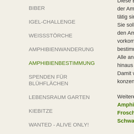
Diese B
BIBER
der Am
tätig si
IGEL-CHALLENGE
Sie sol
den Am
WEISSSTÖRCHE
vorkom
bestim
AMPHIBIENWANDERUNG
Alle a
AMPHIBIENBESTIMMUNG
hinaus
Damit 
SPENDEN FÜR
konzen
BLÜHFLÄCHEN
Weiter
LEBENSRAUM GARTEN
Amphi
KIEBITZE
Frosc
Schwa
WANTED - ALIVE ONLY!