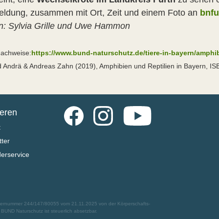
eldung, zusammen mit Ort, Zeit und einem Foto an
bnf
n: Sylvia Grille und Uwe Hammon
nachweise:
https://www.bund-naturschutz.de/tiere-in-bayern/amphi
 Andrä & Andreas Zahn (2019), Amphibien und Reptilien in Bayern, I
Facebook
Instagram
YouTube
ieren
t
ter
derservice
euernummer 244/147/80055 vom 21.11.2025 von der Körperschafts-
UND Naturschutz ist steuerlich absetzbar.