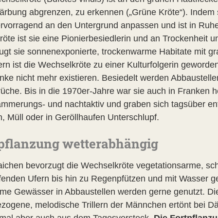
ärbung abgrenzen, zu erkennen („Grüne Kröte“). Indem si
ervorragend an den Untergrund anpassen und ist in Ruh
röte ist sie eine Pionierbesiedlerin und an Trockenheit
ugt sie sonnenexponierte, trockenwarme Habitate mit gr
ern ist die Wechselkröte zu einer Kulturfolgerin geworde
nke nicht mehr existieren. Besiedelt werden Abbaustell
rüche. Bis in die 1970er-Jahre war sie auch in Franke
ämmerungs- und nachtaktiv und graben sich tagsüber en
, Müll oder in Geröllhaufen Unterschlupf.
pflanzung wetterabhängig
ichen bevorzugt die Wechselkröte vegetationsarme, sch
fenden Ufern bis hin zu Regenpfützen und mit Wasser ge
rme Gewässer in Abbaustellen werden gerne genutzt. Die 
ezogene, melodische Trillern der Männchen ertönt be
al aber auch aus dem Tagesversteck.
Die Fortpflanzu