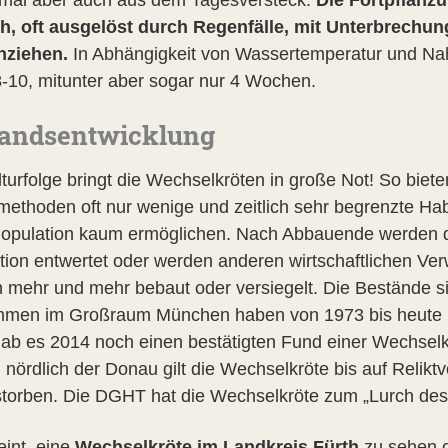
ch, oft ausgelöst durch Regenfälle, mit Unterbrechu
inziehen.
In Abhängigkeit von Wassertemperatur und N
8-10, mitunter aber sogar nur 4 Wochen.
tandsentwicklung
lturfolge bringt die Wechselkröten in große Not! So bie
ethoden oft nur wenige und zeitlich sehr begrenzte Hab
Population kaum ermöglichen. Nach Abbauende werden 
tion entwertet oder werden anderen wirtschaftlichen Ve
 mehr und mehr bebaut oder versiegelt. Die Bestände si
men im Großraum München haben von 1973 bis heute
gab es 2014 noch einen bestätigten Fund einer Wechselk
 nördlich der Donau gilt die Wechselkröte bis auf Relik
torben. Die DGHT hat die Wechselkröte zum „Lurch des 
int, eine
Wechselkröte im Landkreis Fürth
zu sehen 