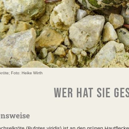
röte; Foto: Heike Wirth
WER HAT SIE GE
ensweise
hselkröte (Bufotes viridis) ist an den grünen Hautflecke