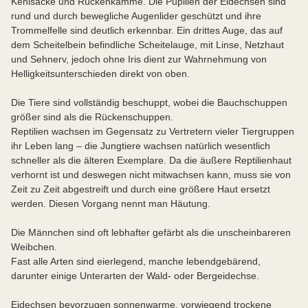
Kehlsäcke und Rückenkämme. Die Pupillen der Eidechsen sind
rund und durch bewegliche Augenlider geschützt und ihre
Trommelfelle sind deutlich erkennbar. Ein drittes Auge, das auf
dem Scheitelbein befindliche Scheitelauge, mit Linse, Netzhaut
und Sehnerv, jedoch ohne Iris dient zur Wahrnehmung von
Helligkeitsunterschieden direkt von oben.
Die Tiere sind vollständig beschuppt, wobei die Bauchschuppen
größer sind als die Rückenschuppen.
Reptilien wachsen im Gegensatz zu Vertretern vieler Tiergruppen
ihr Leben lang – die Jungtiere wachsen natürlich wesentlich
schneller als die älteren Exemplare. Da die äußere Reptilienhaut
verhornt ist und deswegen nicht mitwachsen kann, muss sie von
Zeit zu Zeit abgestreift und durch eine größere Haut ersetzt
werden. Diesen Vorgang nennt man Häutung.
Die Männchen sind oft lebhafter gefärbt als die unscheinbareren
Weibchen.
Fast alle Arten sind eierlegend, manche lebendgebärend,
darunter einige Unterarten der Wald- oder Bergeidechse.
Eidechsen bevorzugen sonnenwarme, vorwiegend trockene