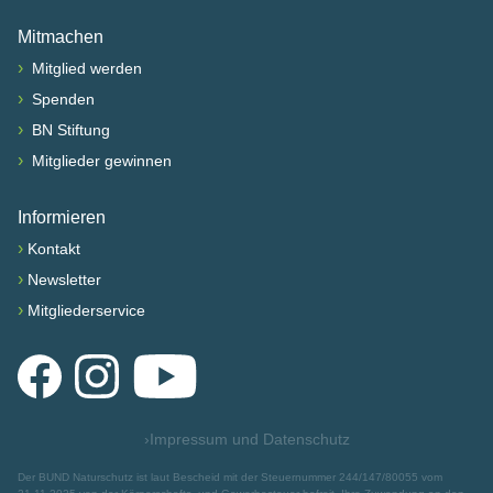
Nach oben scrollen
Mitmachen
›
Mitglied werden
›
Spenden
›
BN Stiftung
›
Mitglieder gewinnen
Informieren
›
Kontakt
›
Newsletter
›
Mitgliederservice
Facebook
Instagram
YouTube
›
Impressum und Datenschutz
Der BUND Naturschutz ist laut Bescheid mit der Steuernummer 244/147/80055 vom