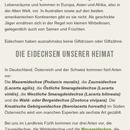
Lebensräume und kommen in Europa, Asien und Afrika, also in
der Alten Welt, vor. In Australien sowie auf den beiden
amerikanischen Kontinenten gibt es sie nicht. Als geschickte
Jäger ernähren sich in der Regel von kleinen Wirbellosen,
gelegentlich auch von Samen und Früchten.
Eidechsen haben ausnahmslos keine Giftdrüsen oder Giftzähne.
DIE EIDECHSEN UNSERER HEIMAT
In Deutschland, Österreich und der Schweiz kommen fünf Arten
vor:
Die
Mauereidechse (Podarcis muralis)
, die
Zauneidechse
(Lacerta agilis)
, die
Östliche Smaragdeidechse (Lacerta
viridis)
, die
Westliche Smaragdeidechse (Lacerta bilineata)
und die
Wald- oder Bergeidechse (Zootoca vivipara)
. Die
Kroatische Gebirgseidechse (Iberolacerta horvathi)
im Süden
Österreichs wird von manchen Experten als sechste Art gezählt.
Bei uns im Landkreis Fürth kommen nur drei Arten vor, die
Zauneidechse, die Waldeidechse und die
Mauereidechse,
die