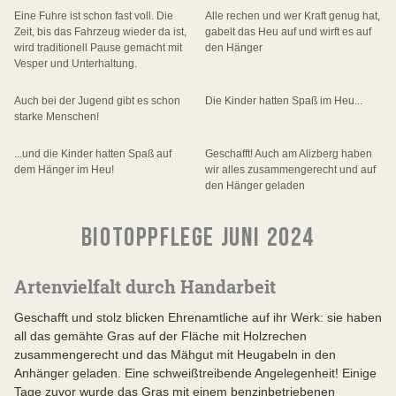
Eine Fuhre ist schon fast voll. Die
Alle rechen und wer Kraft genug hat,
Zeit, bis das Fahrzeug wieder da ist,
gabelt das Heu auf und wirft es auf
wird traditionell Pause gemacht mit
den Hänger
Vesper und Unterhaltung.
Auch bei der Jugend gibt es schon
Die Kinder hatten Spaß im Heu...
starke Menschen!
...und die Kinder hatten Spaß auf
Geschafft! Auch am Alizberg haben
dem Hänger im Heu!
wir alles zusammengerecht und auf
den Hänger geladen
BIOTOPPFLEGE JUNI 2024
Artenvielfalt durch Handarbeit
Geschafft und stolz blicken Ehrenamtliche auf ihr Werk: sie haben
all das gemähte Gras auf der Fläche mit Holzrechen
zusammengerecht und das Mähgut mit Heugabeln in den
Anhänger geladen. Eine schweißtreibende Angelegenheit! Einige
Tage zuvor wurde das Gras mit einem benzinbetriebenen